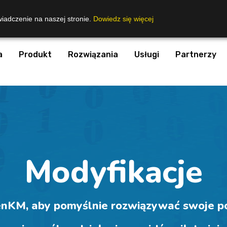
wiadczenie na naszej stronie.
Dowiedz się więcej
a
Produkt
Rozwiązania
Usługi
Partnerzy
Modyfikacje
nKM, aby pomyślnie rozwiązywać swoje p