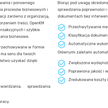
iowania i ponownego
Biorąc pod uwagę określon
ia procesów biznesowych i
sprawdzania poprawności i 
ji zarówno z organizacją,
dokumentach bez interwencj
worzeniem treści, OpenKM
Przechwytywanie me
nsakcyjnych i szybkie
Klasyfikacja dokumen
ania biznesowe.
Automatyczne wykony
przechowywane w formie
Głównymi zaletami automat
 ma sens dla twoich
 łatwo uzyskać dzięki
Zwiększona wydajność
Poprawiona jakość i w
Zredukowane koszty i
ierdzania, sprawdzania
pracy.