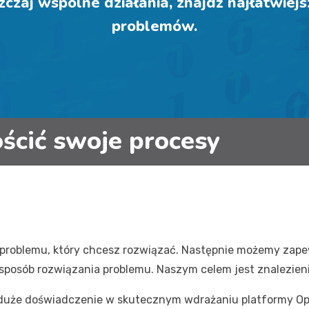
zczaj wspólne działania, znajdź najłatwiej
problemów.
ościć swoje procesy
e problemu, który chcesz rozwiązać. Następnie możemy zap
n sposób rozwiązania problemu. Naszym celem jest znalezien
 duże doświadczenie w skutecznym wdrażaniu platformy Op