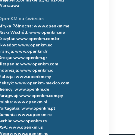
Aleje Jerozolimskie 89/43 02-001
Warszawa
OpenKM na świecie:
Afryka Północna:
www.openkm.me
Bliski Wschód:
www.openkm.me
Brazylia:
www.openkm.com.br
Ekwador:
www.openkm.ec
Francja:
www.openkm.fr
Grecja:
www.openkm.gr
Hiszpania:
www.openkm.com
Indonezja:
www.openkm.id
Malezja:
www.openkm.my
Meksyk:
www.openkm-mexico.com
Niemcy:
www.openkm.de
Paragwaj:
www.openkm.com.py
Polska:
www.openkm.pl
Portugalia:
www.openkm.pt
Rumunia:
www.openkm.ro
Serbia:
www.openkm.rs
USA:
www.openkm.us
Węgry:
www.openkm.hu