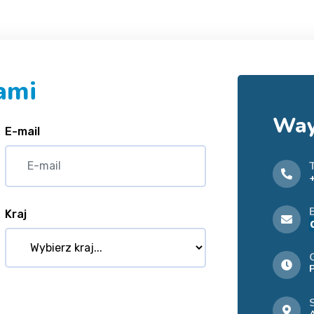
nami
WayS
E-mail
Kraj