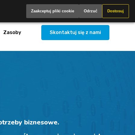
Poland
Zaakceptuj pliki cookie
Odrzuć
Dostosuj
Zasoby
Skontaktuj się z nami
otrzeby biznesowe.