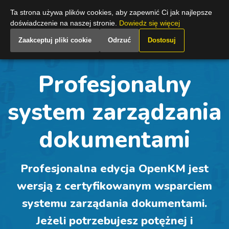
Poland
Ta strona używa plików cookies, aby zapewnić Ci jak najlepsze
doświadczenie na naszej stronie.
Dowiedz się więcej
Zaakceptuj pliki cookie
Odrzuć
Dostosuj
Profesjonalny
system zarządzania
dokumentami
Profesjonalna edycja OpenKM jest
wersją z certyfikowanym wsparciem
systemu zarządania dokumentami.
Jeżeli potrzebujesz potężnej i