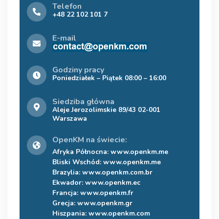
Telefon
+48 22 102 101 7
E-mail
Godziny pracy
Poniedziałek – Piątek 08:00 – 16:00
Siedziba główna
Aleje Jerozolimskie 89/43 02-001
Warszawa
OpenKM na świecie:
Afryka Północna:
www.openkm.me
Bliski Wschód:
www.openkm.me
Brazylia:
www.openkm.com.br
Ekwador:
www.openkm.ec
Francja:
www.openkm.fr
Grecja:
www.openkm.gr
Hiszpania:
www.openkm.com