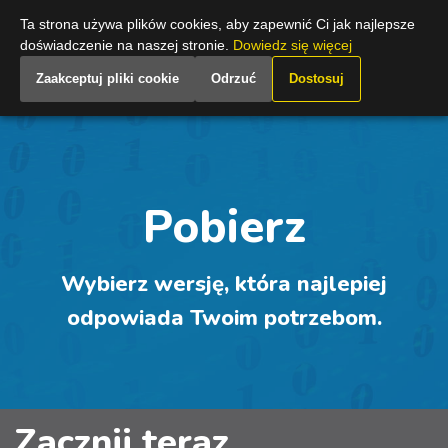
Poland
Ta strona używa plików cookies, aby zapewnić Ci jak najlepsze
doświadczenie na naszej stronie.
Dowiedz się więcej
Zaakceptuj pliki cookie
Odrzuć
Dostosuj
Pobierz
Wybierz wersję, która najlepiej
odpowiada Twoim potrzebom.
Zacznij teraz